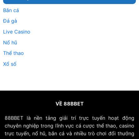
Bắn cá
Đá gà
Live Casino
Nổ hũ
Thể thao
Xổ số
VỀ 88BBET
88BBET là nền tảng giải trí trực tuyến hoạt động
chuyên nghiệp trong lĩnh vực cá cược thể thao, casino
trực tuyến, nổ hũ, bắn cá và nhiều trò chơi đổi thưởng