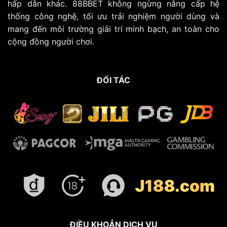
hấp dẫn khác. 88BBET không ngừng nâng cấp hệ
thống công nghệ, tối ưu trải nghiệm người dùng và
mang đến môi trường giải trí minh bạch, an toàn cho
cộng đồng người chơi.
ĐỐI TÁC
ĐIỀU KHOẢN DỊCH VỤ