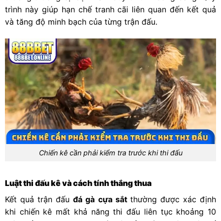
trình này giúp hạn chế tranh cãi liên quan đến kết quả
và tăng độ minh bạch của từng trận đấu.
Chiến kê cần phải kiểm tra trước khi thi đấu
Luật thi đấu kê và cách tính thắng thua
Kết quả trận đấu
đá gà cựa sắt
thường được xác định
khi chiến kê mất khả năng thi đấu liên tục khoảng 10