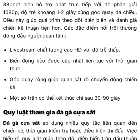
88bbet hiện hỗ trợ phát trực tiếp với độ phân giải
1080p, độ trễ khoảng 1-2 giây cùng góc quay đa chiều.
Điều này giúp quá trình theo dõi diễn biến và đánh giá
chiến kê thuận tiện hơn. Các đặc điểm nổi trội thường
đông đảo người quan tâm:
Livestream chất lượng cao HD với độ trễ thấp.
Biến động kèo được cập nhật liên tục với thời gian
thực.
Góc quay rộng giúp quan sát rõ chuyển động chiến
kê.
Một số trận có thể kết thúc chỉ sau 30-90 giây.
Quy luật tham gia đá gà cựa sắt
Đá gà cựa sắt
áp dụng nhiều quy tắc liên quan đến
chiến kê, thời gian kiểm tra hoặc điều kiện thi đấu. Việc
hiểu rõ quy luật giúp theo dõi diễn biến trận đấu thuận