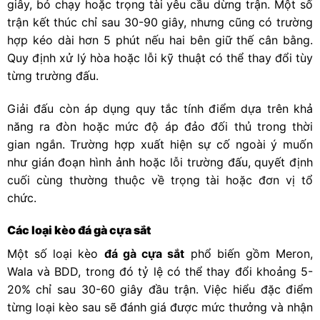
giây, bỏ chạy hoặc trọng tài yêu cầu dừng trận. Một số
trận kết thúc chỉ sau 30-90 giây, nhưng cũng có trường
hợp kéo dài hơn 5 phút nếu hai bên giữ thế cân bằng.
Quy định xử lý hòa hoặc lỗi kỹ thuật có thể thay đổi tùy
từng trường đấu.
Giải đấu còn áp dụng quy tắc tính điểm dựa trên khả
năng ra đòn hoặc mức độ áp đảo đối thủ trong thời
gian ngắn. Trường hợp xuất hiện sự cố ngoài ý muốn
như gián đoạn hình ảnh hoặc lỗi trường đấu, quyết định
cuối cùng thường thuộc về trọng tài hoặc đơn vị tổ
chức.
Các loại kèo đá gà cựa sắt
Một số loại kèo
đá gà cựa sắt
phổ biến gồm Meron,
Wala và BDD, trong đó tỷ lệ có thể thay đổi khoảng 5-
20% chỉ sau 30-60 giây đầu trận. Việc hiểu đặc điểm
từng loại kèo sau sẽ đánh giá được mức thưởng và nhận