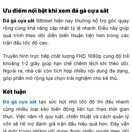
Ưu điểm nổi bật khi xem đá gà cựa sắt
Đá gà cựa sắt
88bbet hiện nay thường hỗ trợ góc quay
rộng cùng khả năng cập nhật tỷ lệ nhanh. Điều này giúp
quá trình theo dõi diễn biến thuận tiện hơn trong các
trận đấu tốc độ cao.
Truyền hình trực tiếp chất lượng FHD 1080p cùng độ trễ
khoảng 1-2 giây giúp hạn chế chênh lệch khi theo dõi.
Ngoài ra, nhà cái còn tích hợp nhiều nội dung đa dạng,
góp phần mở rộng lựa chọn trải nghiệm cho kê thủ.
Kết luận
Đá gà cựa sắt
tạo sức hút nhờ tốc độ thi đấu nhanh
cùng nhiều loại kèo biến động liên tục theo thời gian
thực. Việc nắm rõ quy luật, chiến thuật và cách quản lý
vốn sẽ hỗ trợ đánh giá trận đấu hiệu quả hơn. Đây vẫn
là một trong những nội dung được nhiều người theo dõi