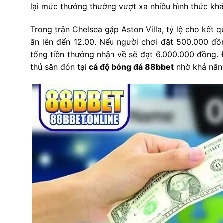
lại mức thưởng thường vượt xa nhiều hình thức khác
Trong trận Chelsea gặp Aston Villa, tỷ lệ cho kết 
ăn lên đến 12.00. Nếu người chơi đặt 500.000 đồ
tổng tiền thưởng nhận về sẽ đạt 6.000.000 đồng.
thủ săn đón tại
cá độ bóng đá 88bbet
nhờ khả năng