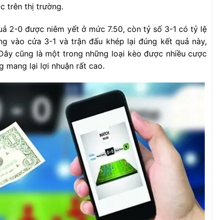
 trên thị trường.
quả 2-0 được niêm yết ở mức 7.50, còn tỷ số 3-1 có tỷ lệ
ng vào cửa 3-1 và trận đấu khép lại đúng kết quả này,
 Đây cũng là một trong những loại kèo được nhiều cược
 mang lại lợi nhuận rất cao.