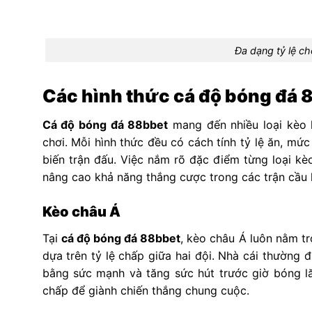
Đa dạng tỷ lệ ch
Các hình thức cá độ bóng đá 
Cá độ bóng đá 88bbet
mang đến nhiều loại kèo
chơi. Mỗi hình thức đều có cách tính tỷ lệ ăn, mứ
biến trận đấu. Việc nắm rõ đặc điểm từng loại kè
nâng cao khả năng thắng cược trong các trận cầu 
Kèo châu Á
Tại
cá độ bóng đá 88bbet
, kèo châu Á luôn nằm t
dựa trên tỷ lệ chấp giữa hai đội. Nhà cái thường 
bằng sức mạnh và tăng sức hút trước giờ bóng l
chấp để giành chiến thắng chung cuộc.