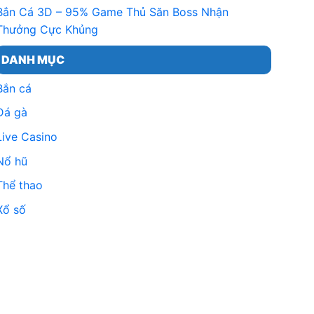
Bắn Cá 3D – 95% Game Thủ Săn Boss Nhận
Thưởng Cực Khủng
DANH MỤC
Bắn cá
Đá gà
Live Casino
Nổ hũ
Thể thao
Xổ số