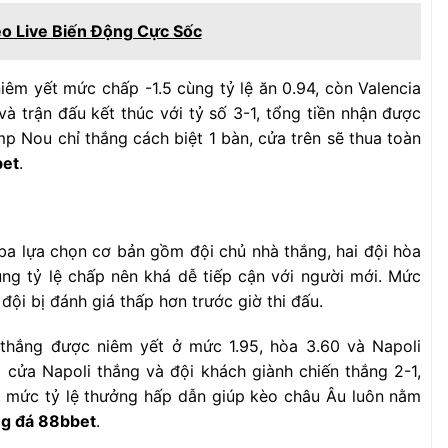
o Live Biến Động Cực Sốc
iêm yết mức chấp -1.5 cùng tỷ lệ ăn 0.94, còn Valencia
và trận đấu kết thúc với tỷ số 3-1, tổng tiền nhận được
p Nou chỉ thắng cách biệt 1 bàn, cửa trên sẽ thua toàn
bet
.
ba lựa chọn cơ bản gồm đội chủ nhà thắng, hai đội hòa
ng tỷ lệ chấp nên khá dễ tiếp cận với người mới. Mức
ội bị đánh giá thấp hơn trước giờ thi đấu.
er thắng được niêm yết ở mức 1.95, hòa 3.60 và Napoli
o cửa Napoli thắng và đội khách giành chiến thắng 2-1,
nh mức tỷ lệ thưởng hấp dẫn giúp kèo châu Âu luôn nằm
ng đá 88bbet
.