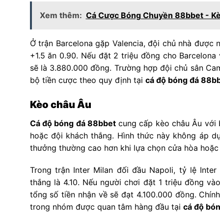
Xem thêm:
Cá Cược Bóng Chuyền 88bbet - Kè
Ở trận Barcelona gặp Valencia, đội chủ nhà được n
+1.5 ăn 0.90. Nếu đặt 2 triệu đồng cho Barcelona 
sẽ là 3.880.000 đồng. Trường hợp đội chủ sân Cam
bộ tiền cược theo quy định tại
cá độ bóng đá 88b
Kèo châu Âu
Cá độ bóng đá 88bbet
cung cấp kèo châu Âu với 
hoặc đội khách thắng. Hình thức này không áp dụ
thưởng thường cao hơn khi lựa chọn cửa hòa hoặc đ
Trong trận Inter Milan đối đầu Napoli, tỷ lệ Int
thắng là 4.10. Nếu người chơi đặt 1 triệu đồng và
tổng số tiền nhận về sẽ đạt 4.100.000 đồng. Chí
trong nhóm được quan tâm hàng đầu tại
cá độ bó